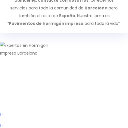
atenderles,
contacte con nosotros
. Ofrecemos
servicios para toda la comunidad de
Barcelona
pero
también el resto de
España
. Nuestro lema es
”
Pavimentos de hormigón impreso
para toda la vida“.
Especialistas
en
la
realización
y renovación integral de todo
tipo de
pavimentos industriales
y continuos de resina
en
Barcelona
.
Empresa
Inicio
Nosotros