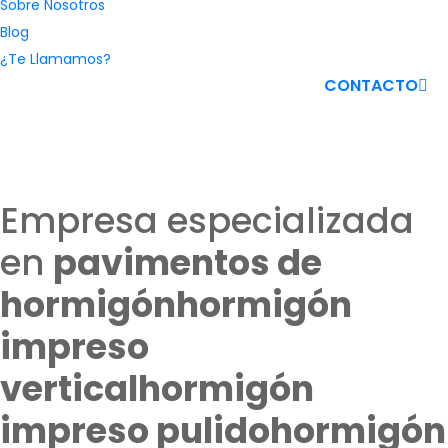
Sobre Nosotros
Blog
¿Te Llamamos?
CONTACTO
Empresa especializada
en
pavimentos de
hormigón
hormigón
impreso
vertical
hormigón
impreso pulido
hormigón