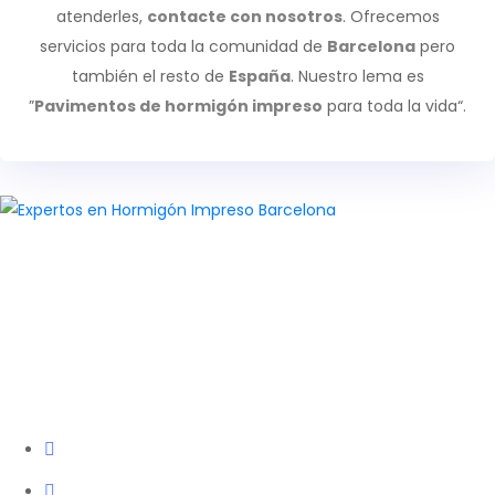
atenderles,
contacte con nosotros
. Ofrecemos
servicios para toda la comunidad de
Barcelona
pero
también el resto de
España
. Nuestro lema es
”
Pavimentos de hormigón impreso
para toda la vida“.
Especialistas
en
la
realización
y renovación integral de todo
tipo de
pavimentos industriales
y continuos de resina
en
Barcelona
.
Empresa
Inicio
Nosotros