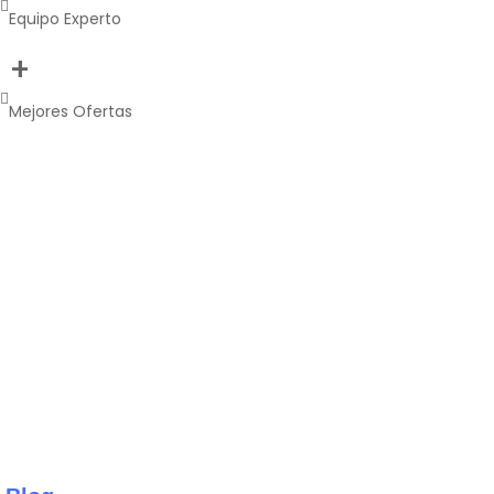
Equipo Experto
+
Mejores Ofertas
Reseñas de Google
Testimonios De Nuestros
Clientes
Nos encanta lo que hacemos y lo hacemos con amor.
Descubre lo que nuestros clientes hablan sobre nosotros y
nuestros servicios ofrecidos.