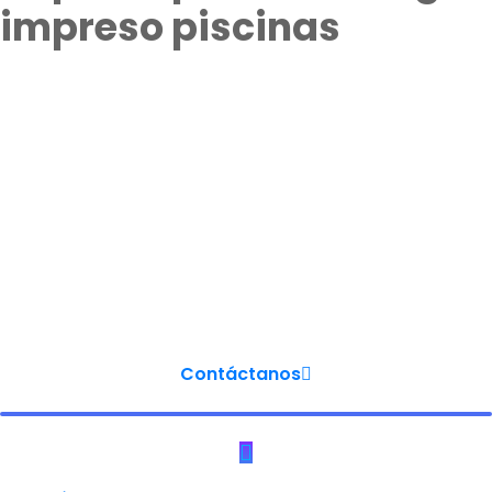
impreso piscinas
El
hormigón impreso
ya no es un procedimiento nuevo de
adoquinado! El
hormigón impreso
es un pavimento
conformado por cemento, áridos, fibras y resinas de alta
resistencia. El está utilizado desde hace
más de 40 años en
construcciones
, en países como Alemania, España, Italia o
EEUU. La técnica del adoquinado con
hormigón impreso
ha
evolucionado tanto que el resultado final puede ser
considerado
una verdadera obra de arte
.
Contáctanos