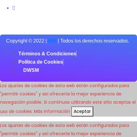
Dirección: Carrer de Gaietà Vínzia, 68 - 2/5,
Barcelona.
Copyright © 2022 |
HIB
| Todos los derechos reservados.
Términos & Condiciones
Política de Cookies
DWSM
Los ajustes de cookies de esta web están configurados para
"permitir cookies" y así ofrecerte la mejor experiencia de
navegación posible. Si continuas utilizando este sitio aceptas el
uso de cookies.
Más información
Aceptar
Los ajustes de cookies de esta web están configurados para
"permitir cookies" y así ofrecerte la mejor experiencia de