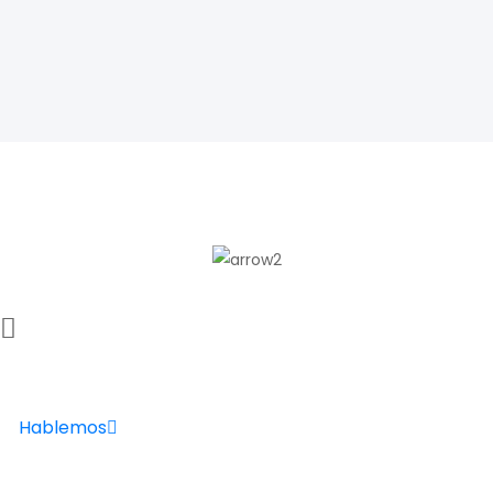
¿QUE OBRA TE GUSTARÍA HACER?
Llámanos al
+34 642 59 10 75
Hablemos