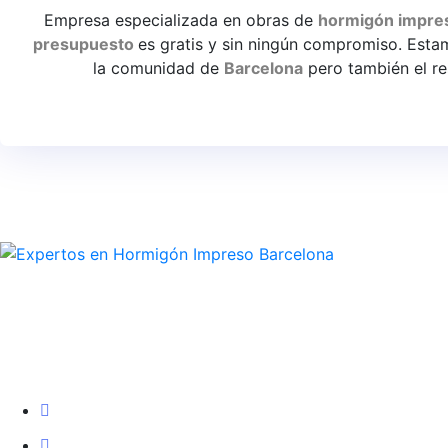
Empresa especializada en obras de
hormigón impre
presupuesto
es gratis y sin ningún compromiso. Est
la comunidad de
Barcelona
pero también el r
Especialistas
en
la
realización
y renovación integral de todo ti
Empresa
Inicio
Nosotros