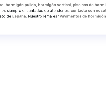
resina
so
,
hormigón pulido
,
hormigón vertical
,
piscinas de horm
sobre
amos siempre encantados de atenderles,
contacte con noso
suelo
esto de
España
. Nuestro lema es ”
Pavimentos de hormigón
de
color
apaga
po de
pavimentos industriales
y continuos de resina
en Barcelon