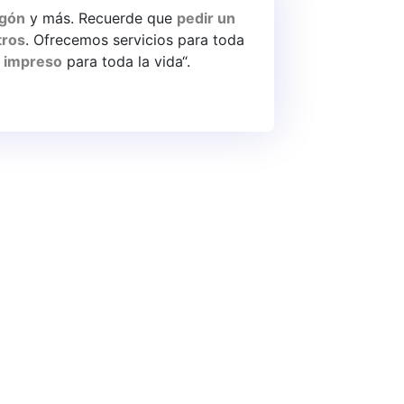
igón
y más. Recuerde que
pedir un
tros
. Ofrecemos servicios para toda
 impreso
para toda la vida“.
do
a
.