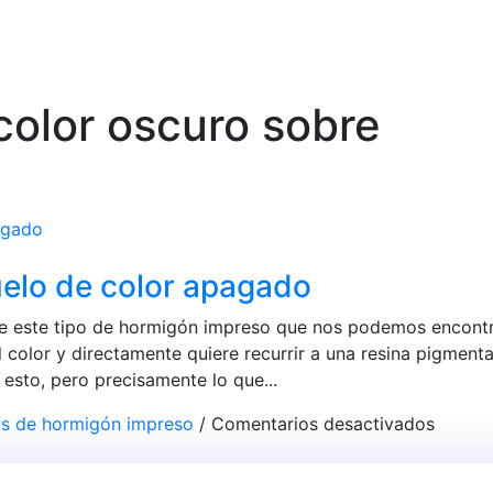
color oscuro sobre
suelo de color apagado
bre este tipo de hormigón impreso que nos podemos encontr
 color y directamente quiere recurrir a una resina pigment
esto, pero precisamente lo que...
en
s de hormigón impreso
/
Comentarios desactivados
Aplicar
la