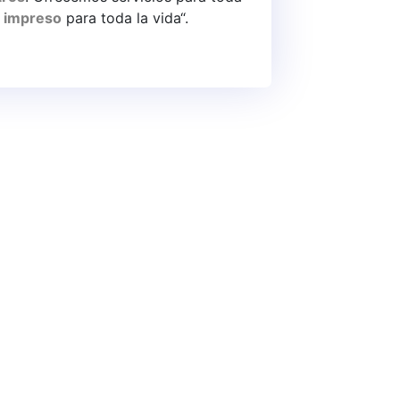
ón
 impreso
para toda la vida“.
a
.