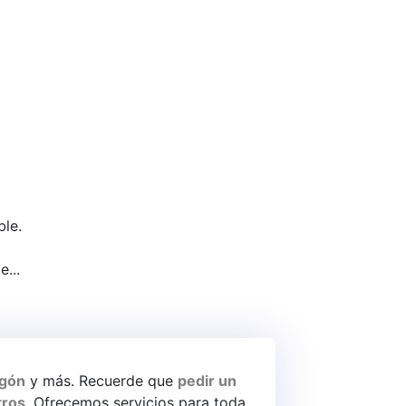
ble.
...
nto
igón
y más. Recuerde que
pedir un
tros
. Ofrecemos servicios para toda