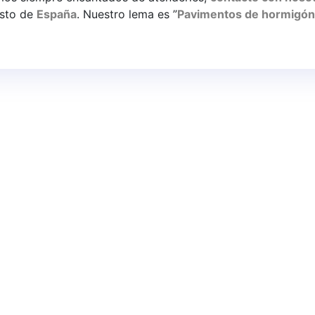
hormig
esto de
España
. Nuestro lema es ”
Pavimentos de hormigón
pulido
po de
pavimentos industriales
y continuos de resina
en Barcelon