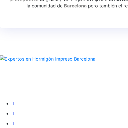
la comunidad de
Barcelona
pero también el r
Especialistas
en
la
realización
y renovación integral de todo ti
Empresa
Inicio
Nosotros
Servicios