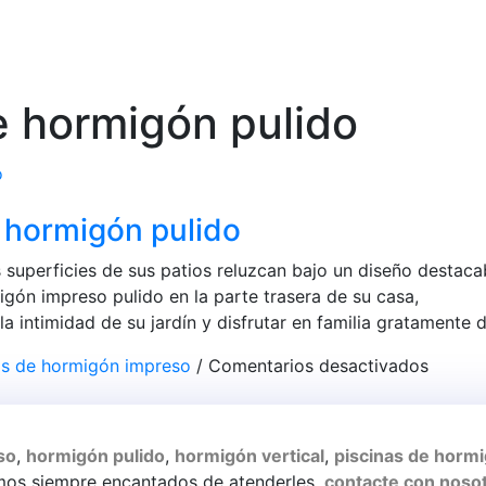
e hormigón pulido
 hormigón pulido
superficies de sus patios reluzcan bajo un diseño destaca
gón impreso pulido en la parte trasera de su casa,
 intimidad de su jardín y disfrutar en familia gratamente de
en
s de hormigón impreso
/
Comentarios desactivados
Patios
con
pavime
so
,
hormigón pulido
,
hormigón vertical
,
piscinas de horm
de
amos siempre encantados de atenderles,
contacte con noso