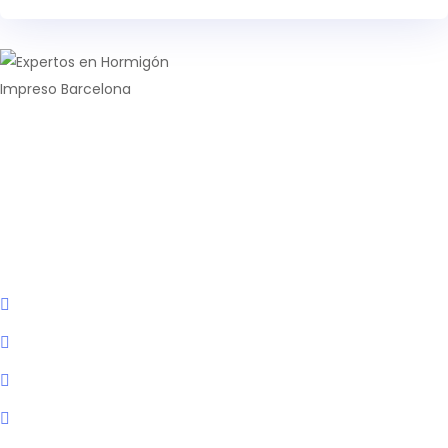
Especialistas
en
la
realización
y renovación integral de todo
tipo de
pavimentos industriales
y continuos de resina
en
Barcelona
.
Empresa
Inicio
Nosotros
Servicios
Obras realizadas